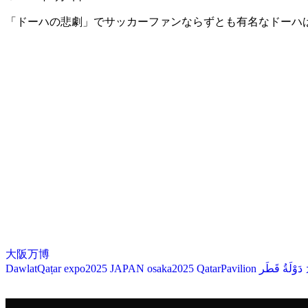
「ドーハの悲劇」でサッカーファンならずとも有名なドーハ
大阪万博
DawlatQaṭar
expo2025
JAPAN
osaka2025
QatarPavilion
دَوْلَةُ قَطَر